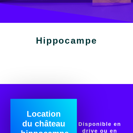
Hippocampe
Location
du château
Disponible en
drive ou en